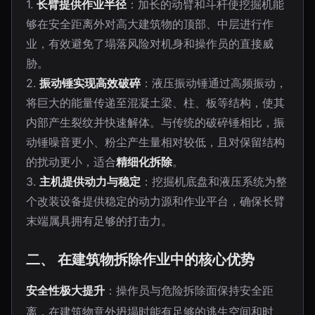
1.
长臂提供作业半径
：加长的动臂和斗杆使挖掘机能
够在安全距离外对高大建筑物的顶部、中层进行作
业，有效避免了塌落风险对机身和操作员的直接威
胁。
2.
振动锤实现高效破碎
：液压振动锤通过高频振动，
将巨大的能量传递至混凝土梁、柱、板等结构，使其
内部产生裂纹并快速解体。与传统的破碎锤相比，振
动锤噪音更小、粉尘产生量相对较低，且对保留结构
的扰动更小，适合
精细化拆除
。
3.
主机提供动力与稳定
：挖掘机底盘和液压系统为整
个改装设备提供稳定的动力源和作业平台，确保长臂
末端属具拥有足够的打击力。
二、 在建筑物拆除作业中的核心优势
安全性极大提升
：操作员与危险拆除面保持安全距
离，在建筑物意外坍塌时能有足够的逃生空间和时