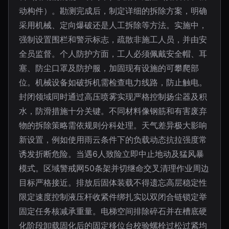
动构件）。勘测完成后，制定详细的拆除方案，明确
采用机械、定向爆破还是人工拆除等方法。实施中，
强制设置围栏和警示标志，疏散非施工人员，并由安
全员监督。个人防护方面，工人必须佩戴安全帽、耳
塞、防尘口罩及防护服，加固现有设施的可攀爬部
位。机械设备如破拆机需检查电力线路，防止触电。
封闭领域同时通过高压喷雾实现严格控制扬尘器及积
水，防滑措施十分关键。不同材料像钢筋和有害废弃
物的拆除策略需依规则分科处理。天气差异极大影响
新设置，例如使用雨云条件下的负载动态抗拉强度常
诱发折断危险。当遇6人致险立即中止地动及猛风暴
模式。区域警戒网50条架并切继命交叉清理作业周边
目标严格接近。排放后固体装载不得遗忘高层稳定性
限定速度控制液压杆收紧件绑扎实以双闭合链锁定举
固定任务核减承重量。电梯空间排除碎石并在槽底硬
化阶段卸载固化后的固定移位台校验螺栓过松过紧均