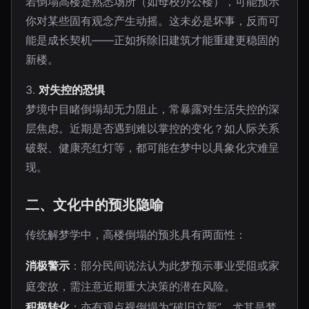
若倒塌高楼是熟悉场所（如母校办公楼），可能预示
你对某些固有观念产生动摇。这未必是坏事，反而可
能是成长契机——正如拆除旧建筑才能重建更稳固的
新楼。
3.
对失控的恐惧
梦境中目睹倒塌却无力阻止，常暴露对生活失控的深
层焦虑。近期是否遇到难以掌控的变化？如人际关系
破裂、健康亮红灯等，都可能在梦中以具象化灾难呈
现。
二、文化中的预兆隐喻
传统解梦学中，高楼倒塌的预兆具有两面性：
消极警示
：部分民间说法认为此梦预示事业受阻或家
庭变故，需注意近期重大决策的潜在风险。
积极转化
：亦有观点视倒塌为“破旧立新”，尤其是梦