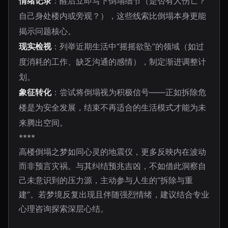
情绪记录
：醒后立即写下倒塌细节（是否有人伤亡？
自己身处楼内或旁观？），这些线索比倒塌本身更能
揭示问题核心。
现实检视
：列举近期生活中“摇摇欲坠”的领域（如过
度消耗的工作、缺乏沟通的感情），制定渐进调整计
划。
象征转化
：尝试将倒塌视为积极信号——正如拆除危
楼是为安全发展，结束不再适合的生活模式才能为未
来腾出空间。
****
高楼倒塌之梦如同心灵的地震仪，更多反映内在波动
而非预言灾祸。与其纠结预兆吉凶，不如借此洞察自
己未意识到的压力源，主动参与人生的“拆除与重
建”。若梦境反复出现且伴随强烈情绪，建议结合专业
心理咨询探索深层心结。